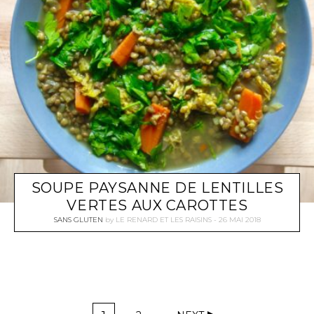
SOUPE PAYSANNE DE LENTILLES
VERTES AUX CAROTTES
SANS GLUTEN
by
LE RENARD ET LES RAISINS
26 MAI 2018
N