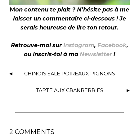
M
on contenu te plaît ? N’hésite pas à me
laisser un commentaire ci-dessous ! Je
serais heureuse de lire ton retour.
Retrouve-moi sur
Instagram
,
Facebook
,
ou inscris-toi à ma
Newsletter
!
N
CHINOIS SALÉ POIREAUX PIGNONS
A
V
TARTE AUX CRANBERRIES
I
G
A
T
I
2 COMMENTS
O