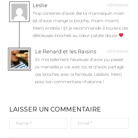
N
Leslie
RÉPONDRE
D
Trop contente d’avoir été ta mannequin main
E
(et d’avoir mangé la brioche, miam miam).
L
Merci Andréa ! Et je recommande à tou•te•s ces
’
délicieuses brioches au cœur patate douce
A
R
Le Renard et les Raisins
RÉPONDRE
T
Et moi tellement heureuse d’avoir pu passer
I
ce merveilleux we avec toi, et d’avoir partagé
C
ces brioches avec la fameuse Leslibre. Merci
L
pour ton commentaire chatonne !
E
LAISSER UN COMMENTAIRE