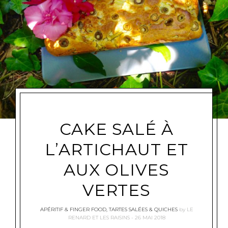
CAKE SALÉ À
L’ARTICHAUT ET
AUX OLIVES
VERTES
APÉRITIF & FINGER FOOD
,
TARTES SALÉES & QUICHES
by
LE
RENARD ET LES RAISINS
26 MAI 2018