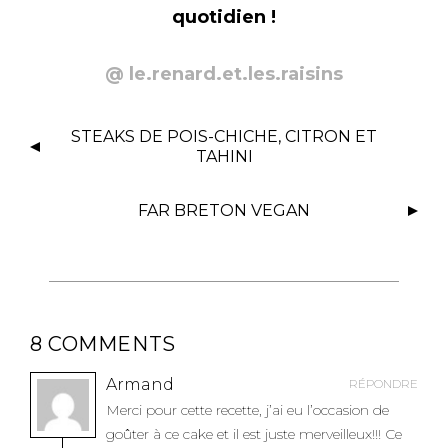
quotidien !
@ le.renard.et.les.raisins
N
STEAKS DE POIS-CHICHE, CITRON ET
A
TAHINI
V
I
FAR BRETON VEGAN
G
A
T
I
O
8 COMMENTS
N
D
Armand
RÉPONDRE
E
Merci pour cette recette, j’ai eu l’occasion de
L
goûter à ce cake et il est juste merveilleux!!! Ce