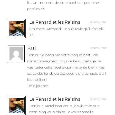
’
fut un moment de pure bonheur pour mes
A
papilles <3
R
T
Le Renard et les Raisins
RÉPONDRE
I
Oh merci Armand ! Je suis ravie qu’il t’ait plu
C
<3
L
E
Pati
RÉPONDRE
Bonjour,je découvre votre blog et c’est une
mine d’idées,merci pour ce beau partage. Je
vais tester cette recette qui me tente bien mais
est ce des fonds ou des coeurs d’artichauts qu’il
faut utiliser?
Belle journée.
Le Renard et les Raisins
RÉPONDRE
Bonjour, Merci beaucoup, je suis ravie que
mon blog vous plaise. Je vous conseille