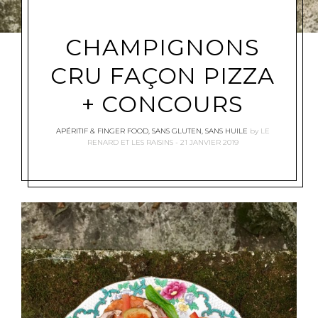
CHAMPIGNONS
CRU FAÇON PIZZA
+ CONCOURS
APÉRITIF & FINGER FOOD
,
SANS GLUTEN
,
SANS HUILE
by
LE
RENARD ET LES RAISINS
21 JANVIER 2019