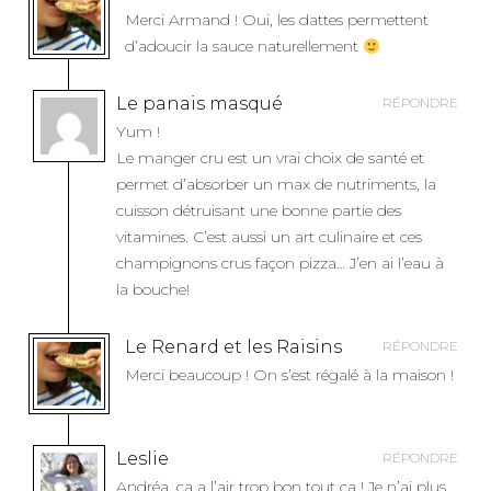
C
Merci Armand ! Oui, les dattes permettent
L
d’adoucir la sauce naturellement
E
Le panais masqué
RÉPONDRE
Yum !
Le manger cru est un vrai choix de santé et
permet d’absorber un max de nutriments, la
cuisson détruisant une bonne partie des
vitamines. C’est aussi un art culinaire et ces
champignons crus façon pizza… J’en ai l’eau à
la bouche!
Le Renard et les Raisins
RÉPONDRE
Merci beaucoup ! On s’est régalé à la maison !
Leslie
RÉPONDRE
Andréa, ça a l’air trop bon tout ça ! Je n’ai plus