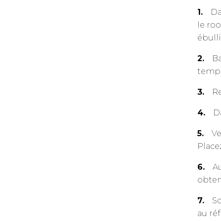
Da
le ro
ébulli
Ba
temp
Re
Da
Ve
Place
Au
obten
So
au ré