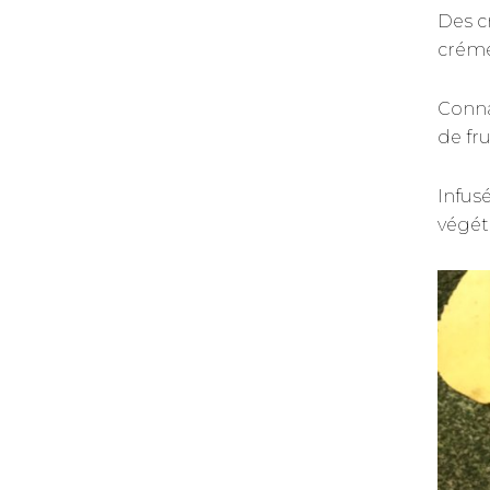
Des c
créme
Conna
de fr
Infus
végét