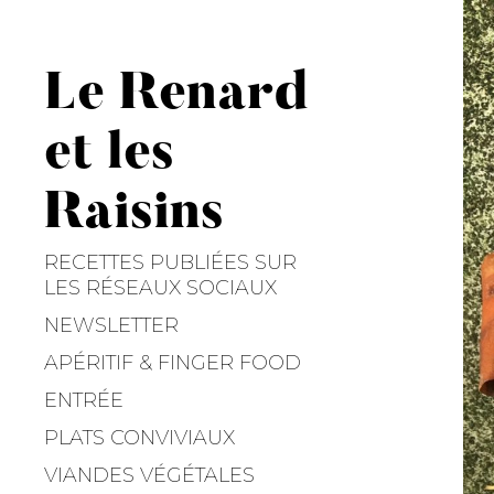
S
k
i
Le Renard
p
t
et les
o
c
Raisins
o
n
RECETTES PUBLIÉES SUR
t
LES RÉSEAUX SOCIAUX
e
NEWSLETTER
n
t
APÉRITIF & FINGER FOOD
ENTRÉE
PLATS CONVIVIAUX
VIANDES VÉGÉTALES