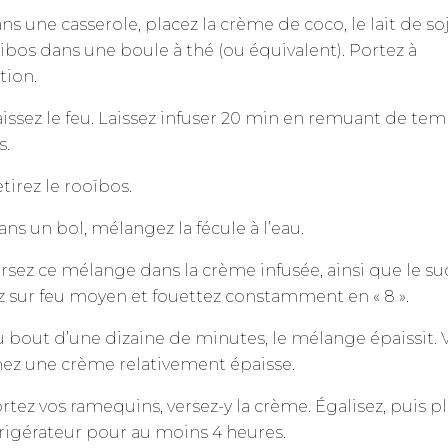
ns une casserole, placez la crème de coco, le lait de so
oibos dans une boule à thé (ou équivalent). Portez à
tion.
issez le feu. Laissez infuser 20 min en remuant de te
s.
tirez le rooïbos.
ns un bol, mélangez la fécule à l’eau.
rsez ce mélange dans la crème infusée, ainsi que le su
z sur feu moyen et fouettez constamment en « 8 ».
 bout d’une dizaine de minutes, le mélange épaissit. 
ez une crème relativement épaisse.
rtez vos ramequins, versez-y la crème. Égalisez, puis p
frigérateur pour au moins 4 heures.