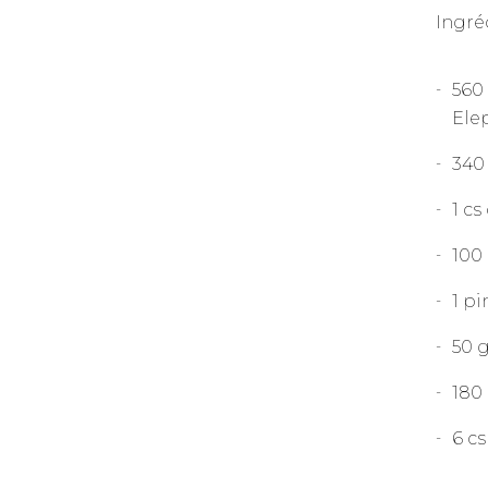
Ingré
560 
Elep
340 
1 cs
100
1 pi
50 
180
6 cs