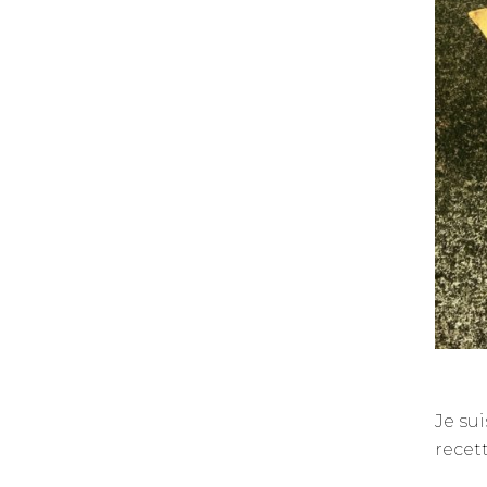
Je su
recet