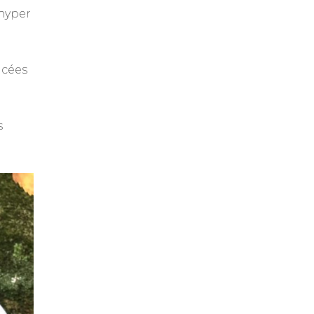
 hyper
icées
s