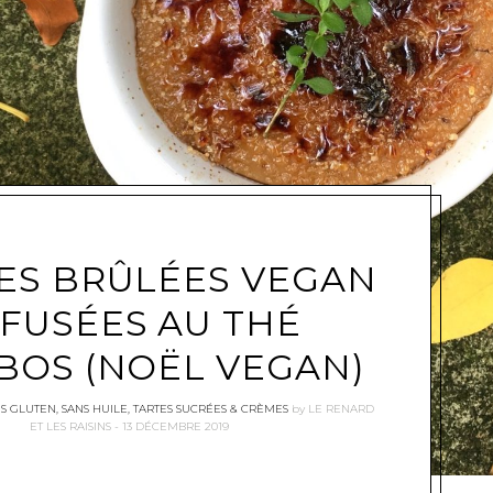
ES BRÛLÉES VEGAN
NFUSÉES AU THÉ
BOS (NOËL VEGAN)
NS GLUTEN
,
SANS HUILE
,
TARTES SUCRÉES & CRÈMES
by
LE RENARD
ET LES RAISINS
13 DÉCEMBRE 2019