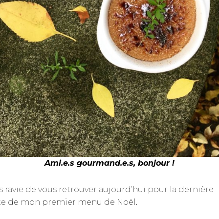
Ami.e.s gourmand.e.s, bonjour !
is ravie de vous retrouver aujourd’hui pour la dernière
te de mon premier menu de Noël.