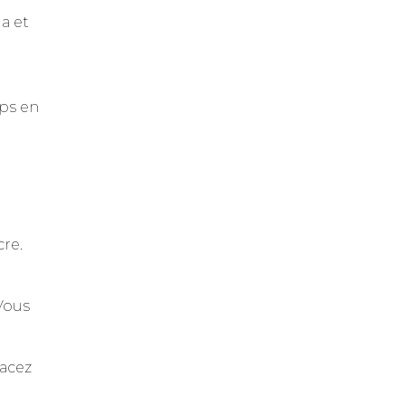
ja et
mps en
cre.
Vous
lacez