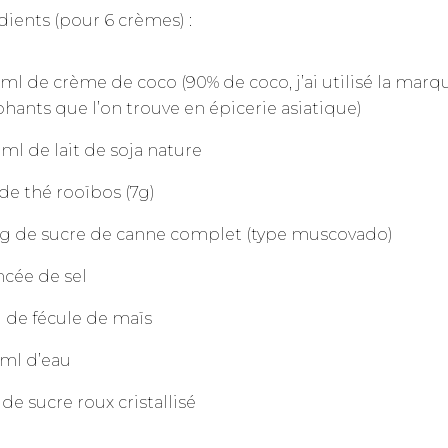
dients (pour 6 crèmes) :
ml de crème de coco (90% de coco, j’ai utilisé la marq
hants que l’on trouve en épicerie asiatique)
ml de lait de soja nature
 de thé rooïbos (7g)
 g de sucre de canne complet (type muscovado)
ncée de sel
g de fécule de maïs
 ml d’eau
 de sucre roux cristallisé