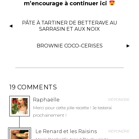
m’encourage à continuer ici
N
PÂTE À TARTINER DE BETTERAVE AU
A
SARRASIN ET AUX NOIX
V
I
BROWNIE COCO-CERISES
G
A
T
I
O
19 COMMENTS
N
D
Raphaëlle
RÉPONDRE
E
Merci pour cette jolie recette ! Je testerai
L
prochainement !
’
A
Le Renard et les Raisins
RÉPONDRE
R