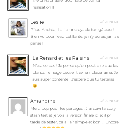
Merci Raphaëlle, trop hâte de voir ta
T
réalisation !!
I
C
Leslie
RÉPONDRE
L
Pfiou Andréa, il a l’air incroyable ton gâteau !
E
Bien vu pour l’eau pétillante, je n’y aurais jamais
pensé !
Le Renard et les Raisins
RÉPONDRE
N’est-ce pas ! Je pense qu’on peut dire que les
blancs ne neige peuvent se remplacer ainsi. Je
suis super contente ! J’espère que tu testeras
Amandine
RÉPONDRE
Merci bcp pour tes partages ! J ai suivi ta story
stash test et je vois la version finale ici et il pr
tarde de tester, ça a l’air simple et bon !!! Encore