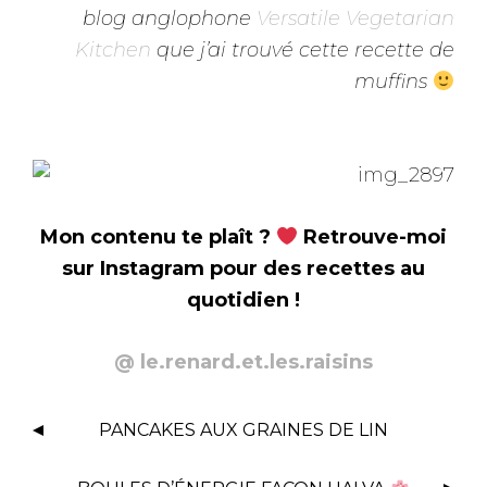
blog anglophone
Versatile Vegetarian
Kitchen
que j’ai trouvé cette recette de
muffins
Mon contenu te plaît ?
Retrouve-moi
sur Instagram pour des recettes au
quotidien !
@ le.renard.et.les.raisins
N
PANCAKES AUX GRAINES DE LIN
A
V