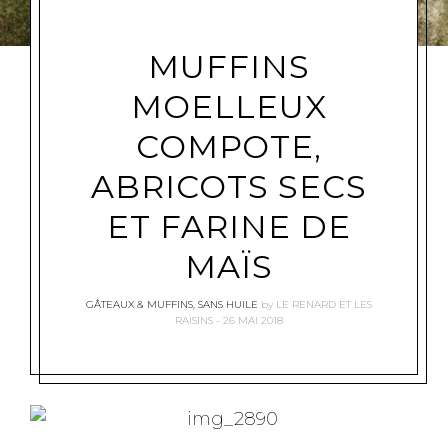
MUFFINS
MOELLEUX
COMPOTE,
ABRICOTS SECS
ET FARINE DE
MAÏS
GÂTEAUX & MUFFINS
,
SANS HUILE
by
LE RENARD ET LES
RAISINS
26 MAI 2018