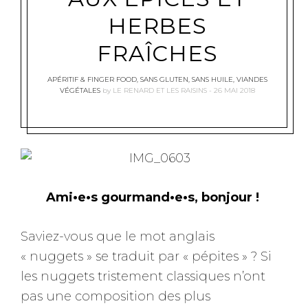
HERBES
FRAÎCHES
APÉRITIF & FINGER FOOD
,
SANS GLUTEN
,
SANS HUILE
,
VIANDES
VÉGÉTALES
by
LE RENARD ET LES RAISINS
26 MAI 2018
Ami•e•s gourmand•e•s, bonjour !
Saviez-vous que le mot anglais
« nuggets » se traduit par « pépites » ? Si
les nuggets tristement classiques n’ont
pas une composition des plus