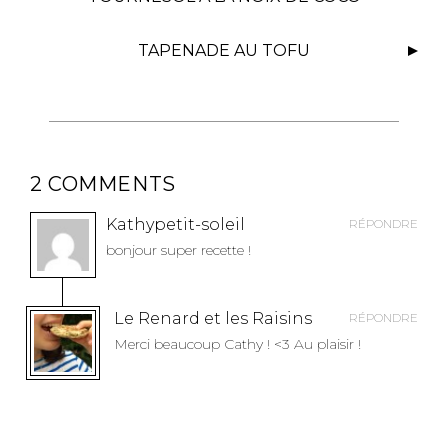
V
I
TAPENADE AU TOFU
G
A
T
I
O
2 COMMENTS
N
D
Kathypetit-soleil
RÉPONDRE
E
bonjour super recette !
L
’
A
Le Renard et les Raisins
RÉPONDRE
R
Merci beaucoup Cathy ! <3 Au plaisir !
T
I
C
L