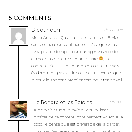
I
O
5 COMMENTS
N
D
Didouneprij
RÉPONDRE
E
Merci Andrea ! Ça a l’air tellement bon !!!! Mon
L
seul bonheur du confinement c’est que vous
’
avez plus de temps pour partager vos recettes
A
et moi plus de temps pour les faire
, par
R
contre je n’ai pas de poudre de coco et ne vais
T
évidemment pas sortir pour ça… tu penses que
I
je peux la zapper? Merci encore pour ton travail
C
!
L
E
Le Renard et les Raisins
RÉPONDRE
Avec plaisir ! Je suis ravie que tu puisses
profiter de ce contenu confinement ^^ Pour la
coco, je pense qu’il est préférable de la garder,
puisque c’est assez léger, donc en quantité ça