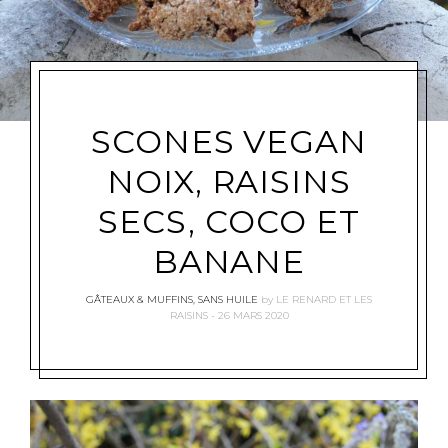
SCONES VEGAN
NOIX, RAISINS
SECS, COCO ET
BANANE
GÂTEAUX & MUFFINS
,
SANS HUILE
by
LE RENARD ET LES
RAISINS
26 MARS 2020