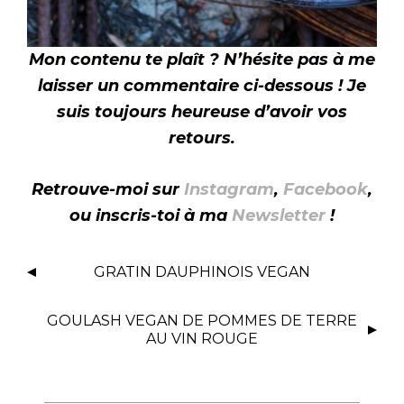
Mon contenu te plaît ? N’hésite pas à me
laisser un commentaire ci-dessous ! Je
suis toujours heureuse d’avoir vos
retours.
Retrouve-moi sur
Instagram
,
Facebook
,
ou inscris-toi à ma
Newsletter
!
N
GRATIN DAUPHINOIS VEGAN
A
V
GOULASH VEGAN DE POMMES DE TERRE
I
AU VIN ROUGE
G
A
T