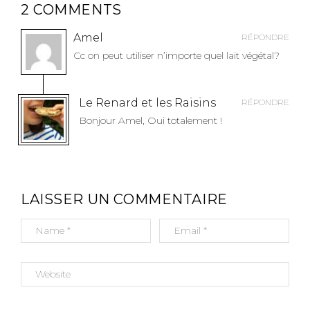
N
2 COMMENTS
D
E
Amel
RÉPONDRE
L
Cc on peut utiliser n’importe quel lait végétal?
’
A
Le Renard et les Raisins
RÉPONDRE
R
Bonjour Amel, Oui totalement !
T
I
C
L
E
LAISSER UN COMMENTAIRE