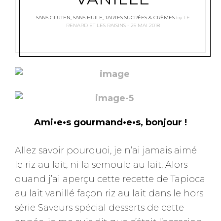
SANS GLUTEN
,
SANS HUILE
,
TARTES SUCRÉES & CRÈMES
by
LE
RENARD ET LES RAISINS
25 MAI 2018
Ami•e•s gourmand•e•s, bonjour !
Allez savoir pourquoi, je n’ai jamais aimé
le riz au lait, ni la semoule au lait. Alors
quand j’ai aperçu cette recette de Tapioca
au lait vanillé façon riz au lait dans le hors
série Saveurs spécial desserts de cette