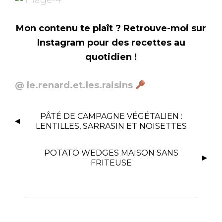
Mon contenu te plaît ?
Retrouve-moi sur
Instagram pour des recettes au
quotidien !
@ le.renard.et.les.raisins
N
PÂTÉ DE CAMPAGNE VÉGÉTALIEN :
A
LENTILLES, SARRASIN ET NOISETTES
V
I
POTATO WEDGES MAISON SANS
G
FRITEUSE
A
T
I
O