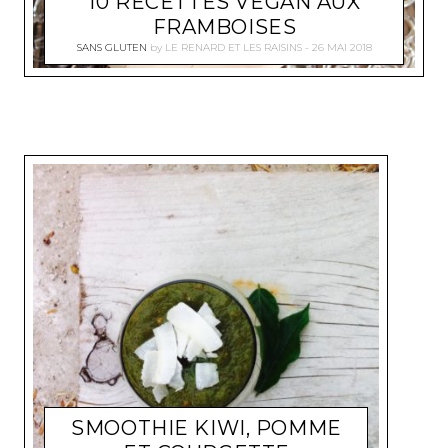
10 RECETTES VEGAN AUX
FRAMBOISES
SANS GLUTEN
by
LE RENARD ET LES RAISINS
26 MAI 2018
SMOOTHIE KIWI, POMME