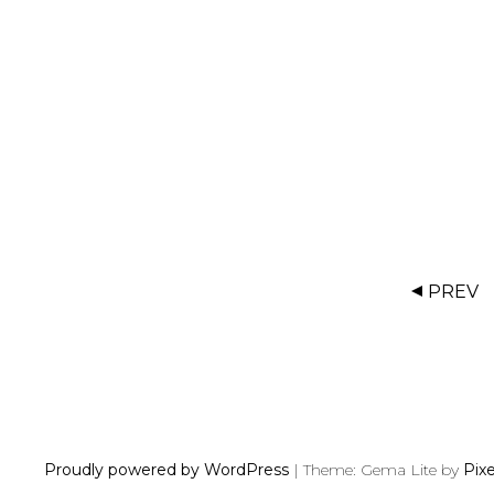
N
PREV
A
V
I
G
A
T
I
Proudly powered by WordPress
|
Theme: Gema Lite by
Pix
O