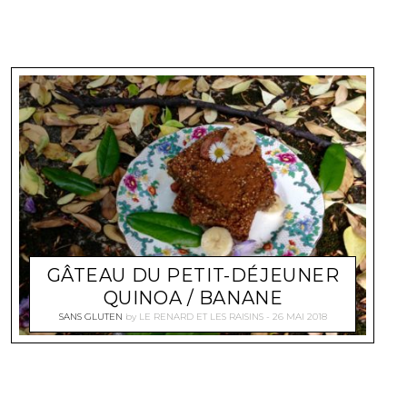
GÂTEAU DU PETIT-DÉJEUNER
QUINOA / BANANE
SANS GLUTEN
by
LE RENARD ET LES RAISINS
26 MAI 2018