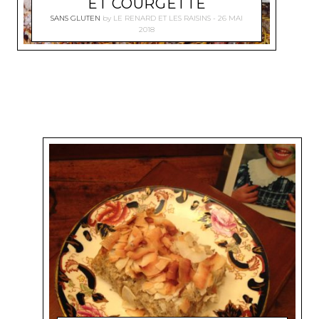
ET COURGETTE
SANS GLUTEN
by
LE RENARD ET LES RAISINS
26 MAI
2018