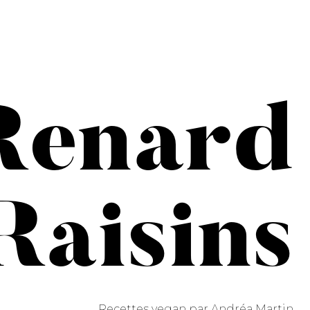
Renard
 Raisins
Recettes vegan par Andréa Martin