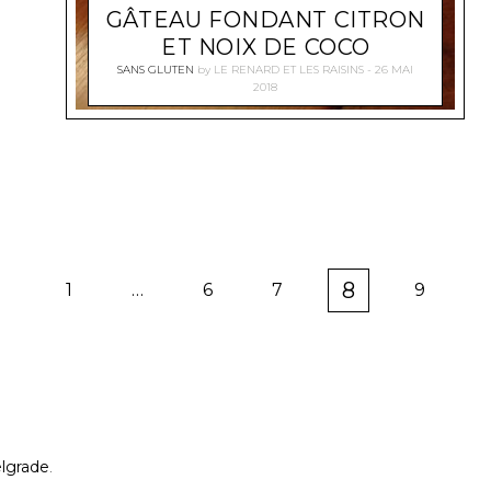
GÂTEAU FONDANT CITRON
ET NOIX DE COCO
SANS GLUTEN
by
LE RENARD ET LES RAISINS
26 MAI
2018
8
1
…
6
7
9
P
P
P
P
P
A
A
A
A
A
G
G
G
G
G
E
E
E
E
E
elgrade
.